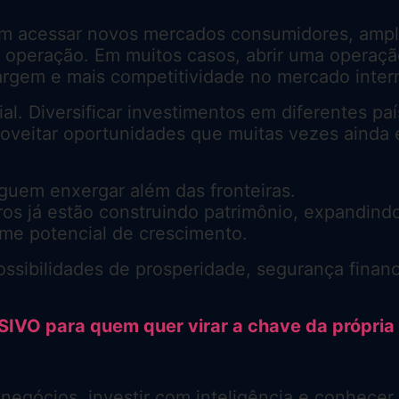
acessar novos mercados consumidores, amplia
ra operação. Em muitos casos, abrir uma operaçã
argem e mais competitividade no mercado inter
al. Diversificar investimentos em diferentes p
roveitar oportunidades que muitas vezes ainda e
guem enxergar além das fronteiras.
ros já estão construindo patrimônio, expandind
e potencial de crescimento.
possibilidades de prosperidade, segurança finan
O para quem quer virar a chave da própria 
egócios, investir com inteligência e conhecer