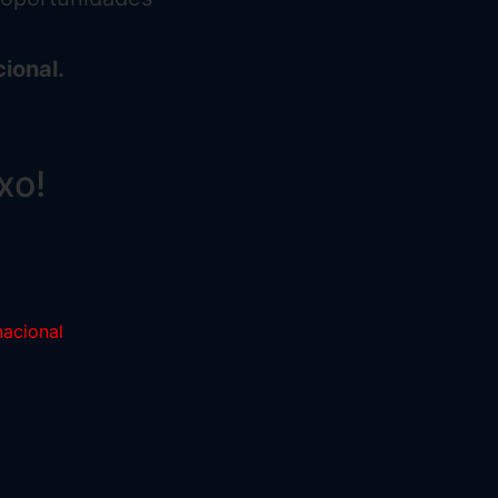
ional.
xo!
nacional