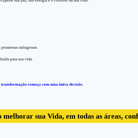
uperar sua paz, sua energia e o controle da sua vida.
m promessas milagrosas.
inida para sua vida.
Sua transformação começa com uma única decisão.
 o melhorar sua Vida, em todas as áreas, con