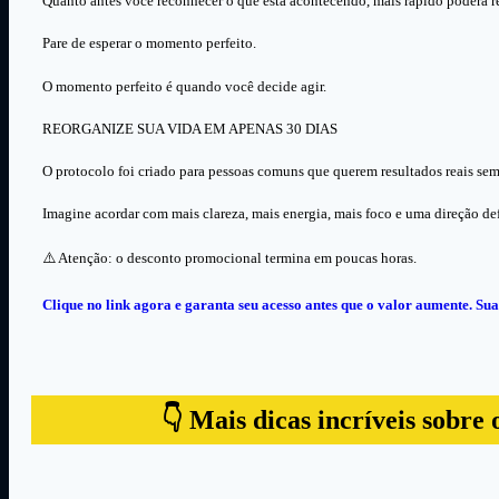
Quanto antes você reconhecer o que está acontecendo, mais rápido poderá rec
Pare de esperar o momento perfeito.
O momento perfeito é quando você decide agir.
REORGANIZE SUA VIDA EM APENAS 30 DIAS
O protocolo foi criado para pessoas comuns que querem resultados reais se
Imagine acordar com mais clareza, mais energia, mais foco e uma direção def
⚠️ Atenção: o desconto promocional termina em poucas horas.
Clique no link agora e garanta seu acesso antes que o valor aumente. 
👇 Mais dicas incríveis sobre