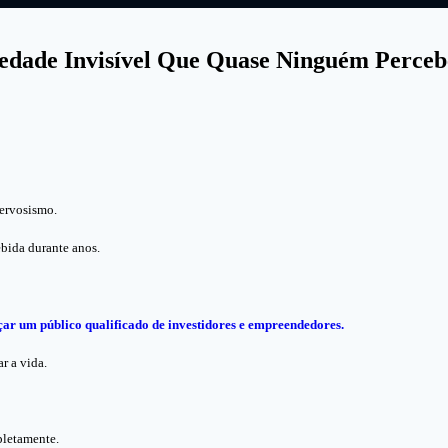
iedade Invisível Que Quase Ninguém Perceb
nervosismo.
ebida durante anos.
nçar um público qualificado de investidores e empreendedores.
r a vida.
pletamente.